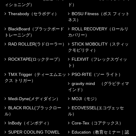
ィショニング）
ド）
Therabody（セラボディ）
BOSU Fitness（ボス フィット
ネス）
BlackBoard（ブラックボード
ROLL RECOVERY（ロールリ
トレーニング）
カバリー）
RAD ROLLER(ラドローラー）
STICK MOBOLITY（スティッ
クモビリティ）
ROCKTAPE(ロックテープ）
FLEXVIT（フレックスヴィッ
ト）
TMX Trigger（ティーエムエッ
PSO-RITE（ソー ライト）
クス トリガー）
gravity mind （グラビティマ
インド）
Medi-Dyne(メディダイン）
MOJI（モジ）
BLACK ROLL(ブラックロー
ECOVESSEL(エコヴェッセ
ル）
ル）
InBody（インボディ）
Core-Tex（コアテックス）
SUPER COOLING TOWEL
Education（教育セミナー｜認