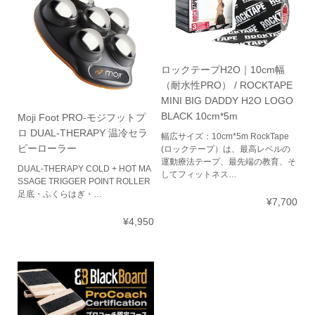
ロックテープH2O｜10cm幅
（耐水性PRO） / ROCKTAPE
MINI BIG DADDY H2O LOGO
BLACK 10cm*5m
Moji Foot PRO-モジフットプ
ロ DUAL-THERAPY 温冷セラ
幅広サイズ：10cm*5m RockTape
ピーローラー
(ロックテープ）は、最高レベルの
運動療法テープ、最先端の教育、そ
DUAL-THERAPY COLD + HOT MA
してフィットネス…
SSAGE TRIGGER POINT ROLLER
足底・ふくらはぎ・…
¥7,700
¥4,950