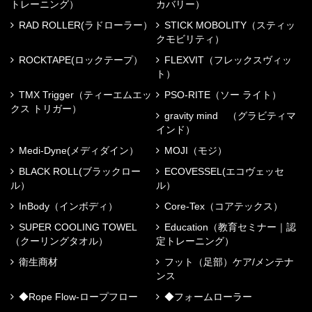
トレーニング）
カバリー）
RAD ROLLER(ラドローラー）
STICK MOBOLITY（スティッ
クモビリティ）
ROCKTAPE(ロックテープ）
FLEXVIT（フレックスヴィッ
ト）
TMX Trigger（ティーエムエッ
PSO-RITE（ソー ライト）
クス トリガー）
gravity mind （グラビティマ
インド）
Medi-Dyne(メディダイン）
MOJI（モジ）
BLACK ROLL(ブラックロー
ECOVESSEL(エコヴェッセ
ル）
ル）
InBody（インボディ）
Core-Tex（コアテックス）
SUPER COOLING TOWEL
Education（教育セミナー｜認
（クーリングタオル）
定トレーニング）
衛生商材
フット（足部）ケア/メンテナ
ンス
◆Rope Flow-ロープフロー
◆フォームローラー