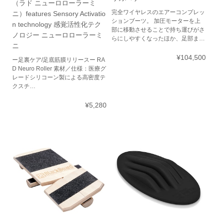
（ラド ニューロローラーミ
完全ワイヤレスのエアーコンプレッ
ニ）features Sensory Activatio
ションブーツ。 加圧モーターを上
n technology 感覚活性化テク
部に移動させることで持ち運びがさ
ノロジー ニューロローラーミ
らにしやすくなったほか、足部ま…
ニ
¥104,500
ー足裏ケア/足底筋膜リリースー RA
D Neuro Roller 素材／仕様：医療グ
レードシリコーン製による高密度テ
クスチ…
¥5,280