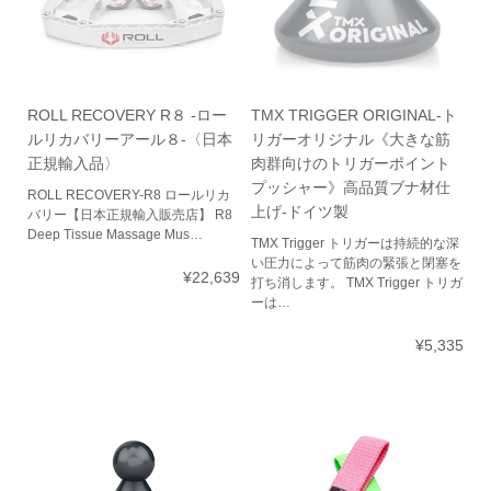
ROLL RECOVERY R８ -ロー
TMX TRIGGER ORIGINAL-ト
ルリカバリーアール８-〈日本
リガーオリジナル《大きな筋
正規輸入品〉
肉群向けのトリガーポイント
プッシャー》高品質ブナ材仕
ROLL RECOVERY-R8 ロールリカ
上げ-ドイツ製
バリー【日本正規輸入販売店】 R8
Deep Tissue Massage Mus…
TMX Trigger トリガーは持続的な深
い圧力によって筋肉の緊張と閉塞を
¥22,639
打ち消します。 TMX Trigger トリガ
ーは…
¥5,335