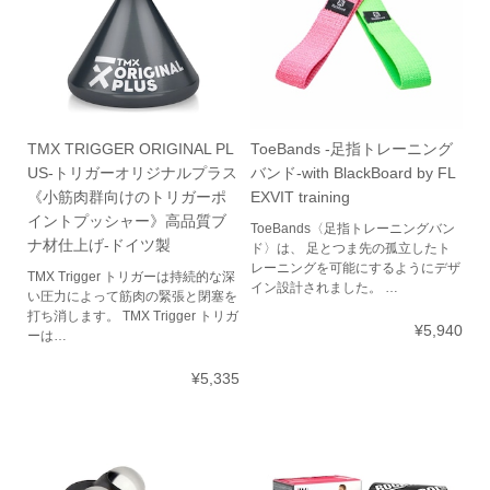
TMX TRIGGER ORIGINAL PL
ToeBands -足指トレーニング
US-トリガーオリジナルプラス
バンド-with BlackBoard by FL
《小筋肉群向けのトリガーポ
EXVIT training
イントプッシャー》高品質ブ
ToeBands〈足指トレーニングバン
ナ材仕上げ-ドイツ製
ド〉は、 足とつま先の孤立したト
レーニングを可能にするようにデザ
TMX Trigger トリガーは持続的な深
イン設計されました。 …
い圧力によって筋肉の緊張と閉塞を
打ち消します。 TMX Trigger トリガ
¥5,940
ーは…
¥5,335