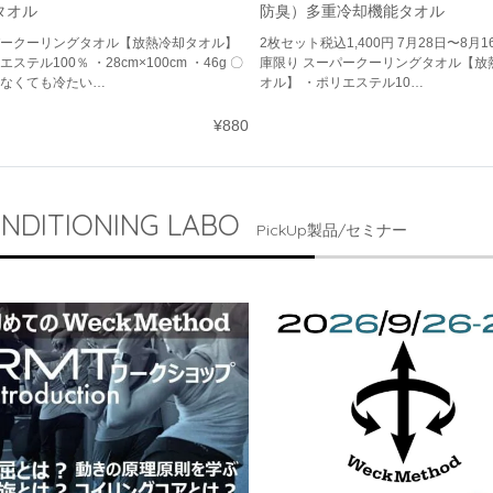
タオル
防臭）多重冷却機能タオル
ークーリングタオル【放熱冷却タオル】
2枚セット税込1,400円 7月28日〜8月
ステル100％ ・28cm×100cm ・46g 〇
庫限り スーパークーリングタオル【放
なくても冷たい…
オル】 ・ポリエステル10…
¥880
NDITIONING LABO
PickUp製品/セミナー