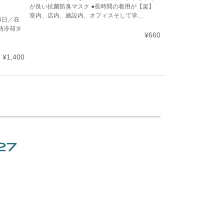
が良い抗菌防臭マスク ●長時間の着用が【楽】
室内、店内、施設内、オフィスそして学…
16日／在
熱冷却タ
¥660
¥1,400