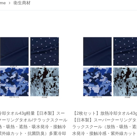
me
衛生商材
冷却タオル43g軽量【日本製】スー
【2枚セット】放熱冷却タオル43
クーリングタオル/テラックスクール
【日本製】スーパークーリングタ
熱・吸熱・遮熱・吸水発冷・接触冷
ラックスクール（放熱・吸熱・遮
紫外線カット・抗菌防臭）多重冷却
水発冷・接触冷感・紫外線カット