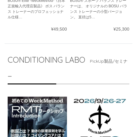
BOSU® Elite -WeckMethod-《日本
BOSU® スポーツ バランス トレー
正規輸入代理店製品》 ボス バラン
ナーは、 オリジナルの BOSU バラ
ス トレーナーのプロフェッショナ
ンス トレーナーの小型バージョ
ル仕様…
ン。 直径は5…
¥49,500
¥25,300
CONDITIONING LABO
PickUp製品/セミナ
ー