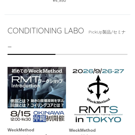
¥4,950
CONDITIONING LABO
PickUp製品/セミナ
ー
WeckMethod
WeckMethod