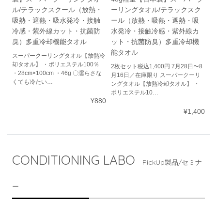
ル/テラックスクール（放熱・
ーリングタオル/テラックスク
吸熱・遮熱・吸水発冷・接触
ール（放熱・吸熱・遮熱・吸
冷感・紫外線カット・抗菌防
水発冷・接触冷感・紫外線カ
臭）多重冷却機能タオル
ット・抗菌防臭）多重冷却機
能タオル
スーパークーリングタオル【放熱冷
却タオル】 ・ポリエステル100％
2枚セット税込1,400円 7月28日〜8
・28cm×100cm ・46g 〇濡らさな
月16日／在庫限り スーパークーリ
くても冷たい…
ングタオル【放熱冷却タオル】 ・
ポリエステル10…
¥880
¥1,400
CONDITIONING LABO
PickUp製品/セミナ
ー