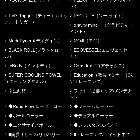
ト）
TMX Trigger（ティーエムエッ
PSO-RITE（ソー ライト）
クス トリガー）
gravity mind （グラビティマ
インド）
Medi-Dyne(メディダイン）
MOJI（モジ）
BLACK ROLL(ブラックロー
ECOVESSEL(エコヴェッセ
ル）
ル）
InBody（インボディ）
Core-Tex（コアテックス）
SUPER COOLING TOWEL
Education（教育セミナー｜認
（クーリングタオル）
定トレーニング）
衛生商材
フット（足部）ケア/メンテナ
ンス
◆Rope Flow-ロープフロー
◆フォームローラー
◆ボールローラー
◆デュアルローラー
◆エクササイズボール
◆レジスタンスバンド
■筋膜リリース/リカバリー
■トレーニング/フィットネス