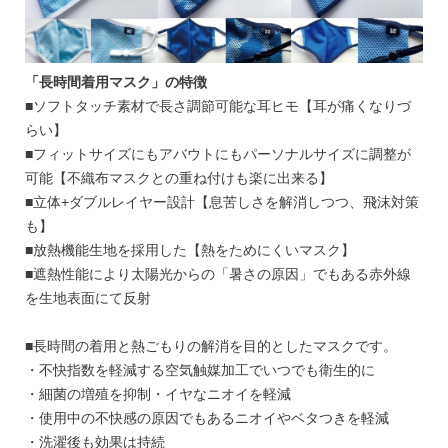
「長時間着用マスク」の特徴
■ソフトタッチ素材で長さ調節可能な耳ヒモ【耳が痛くなりづ
らい】
■フィットサイズにもアバウトにもパーソナルサイズに調整が
可能【不織布マスクとの重ね付けも楽に出来る】
■立体+ダブルレイヤー設計【息苦しさを解消しつつ、飛沫対策
も】
■放熱機能生地を採用した【熱をためにくいマスク】
■遮熱性能により太陽光からの「暑さの原因」でもある赤外線
を生地表面にて反射
■長時間の着用と熱ごもりの解消を目的としたマスクです。
・不快指数を軽減する空気触媒加工でいつでも衛生的に
・細菌の増殖を抑制・イヤなニオイを軽減
・使用中の不快感の原因でもあるニオイやベタつきを軽減
・洗濯後も効果は持続