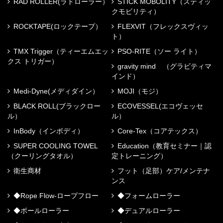
RAD ROLLER(ラドローラー）
STICK MOBOLITY（スティッ
クモビリティ）
ROCKTAPE(ロックテープ）
FLEXVIT（フレックスヴィッ
ト）
TMX Trigger（ティーエムエッ
PSO-RITE（ソー ライト）
クス トリガー）
gravity mind （グラビティマ
インド）
Medi-Dyne(メディダイン）
MOJI（モジ）
BLACK ROLL(ブラックロー
ECOVESSEL(エコヴェッセ
ル）
ル）
InBody（インボディ）
Core-Tex（コアテックス）
SUPER COOLING TOWEL
Education（教育セミナー｜認
（クーリングタオル）
定トレーニング）
衛生商材
フット（足部）ケア/メンテナ
ンス
◆Rope Flow-ロープフロー
◆フォームローラー
◆ボールローラー
◆デュアルローラー