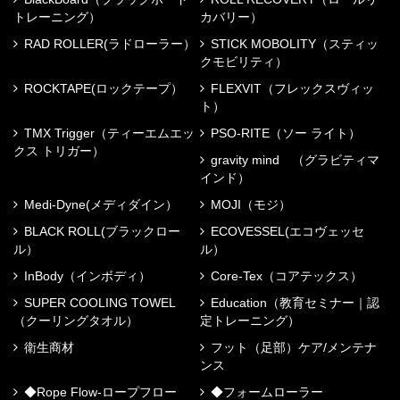
トレーニング）
カバリー）
RAD ROLLER(ラドローラー）
STICK MOBOLITY（スティッ
クモビリティ）
ROCKTAPE(ロックテープ）
FLEXVIT（フレックスヴィッ
ト）
TMX Trigger（ティーエムエッ
PSO-RITE（ソー ライト）
クス トリガー）
gravity mind （グラビティマ
インド）
Medi-Dyne(メディダイン）
MOJI（モジ）
BLACK ROLL(ブラックロー
ECOVESSEL(エコヴェッセ
ル）
ル）
InBody（インボディ）
Core-Tex（コアテックス）
SUPER COOLING TOWEL
Education（教育セミナー｜認
（クーリングタオル）
定トレーニング）
衛生商材
フット（足部）ケア/メンテナ
ンス
◆Rope Flow-ロープフロー
◆フォームローラー