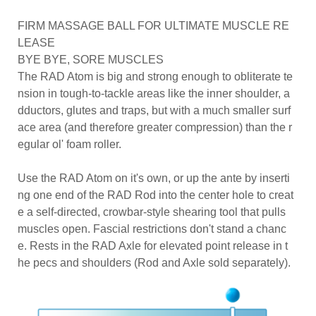
FIRM MASSAGE BALL FOR ULTIMATE MUSCLE RE
LEASE
BYE BYE, SORE MUSCLES
The RAD Atom is big and strong enough to obliterate te
nsion in tough-to-tackle areas like the inner shoulder, a
dductors, glutes and traps, but with a much smaller surf
ace area (and therefore greater compression) than the r
egular ol' foam roller.
Use the RAD Atom on it's own, or up the ante by inserti
ng one end of the RAD Rod into the center hole to creat
e a self-directed, crowbar-style shearing tool that pulls
muscles open. Fascial restrictions don't stand a chanc
e. Rests in the RAD Axle for elevated point release in t
he pecs and shoulders (Rod and Axle sold separately).