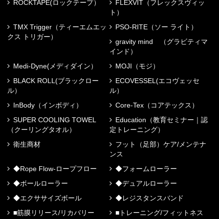
ROCKTAPE(ロックテープ）
FLEXVIT（フレックスヴィッ
ト）
TMX Trigger（ティーエムエッ
PSO-RITE（ソー ライト）
クス トリガー）
gravity mind （グラビティマ
インド）
Medi-Dyne(メディダイン）
MOJI（モジ）
BLACK ROLL(ブラックロー
ECOVESSEL(エコヴェッセ
ル）
ル）
InBody（インボディ）
Core-Tex（コアテックス）
SUPER COOLING TOWEL
Education（教育セミナー｜認
（クーリングタオル）
定トレーニング）
衛生商材
フット（足部）ケア/メンテナ
ンス
◆Rope Flow-ロープフロー
◆フォームローラー
◆ボールローラー
◆デュアルローラー
◆エクササイズボール
◆レジスタンスバンド
■筋膜リリース/リカバリー
■トレーニング/フィットネス