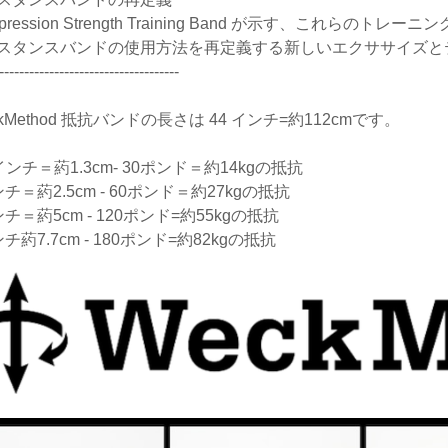
pression Strength Training Band が示す、これらのト
スタンスバンドの使用方法を再定義する新しいエクササイズと
------------------------------------
kMethod 抵抗バンドの長さは 44 インチ=約112cmです。
 インチ＝葯1.3cm- 30ポンド＝約14kgの抵抗
チ＝葯2.5cm - 60ポンド＝約27kgの抵抗
チ＝葯5cm - 120ポンド=約55kgの抵抗
チ葯7.7cm - 180ポンド=約82kgの抵抗