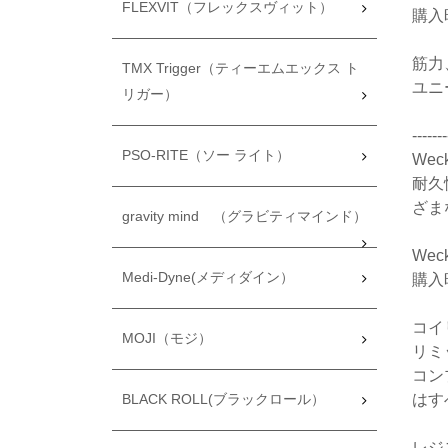
FLEXVIT（フレックスヴィット）
購入時
筋力
TMX Trigger（ティーエムエックス ト
ユニ
リガー）
-------
PSO-RITE（ソー ライト）
We
耐久
ざま
gravity mind （グラビティマインド）
We
Medi-Dyne(メディダイン）
購入
コイ
MOJI（モジ）
リミ
コン
はす
BLACK ROLL(ブラックロール）
レジ