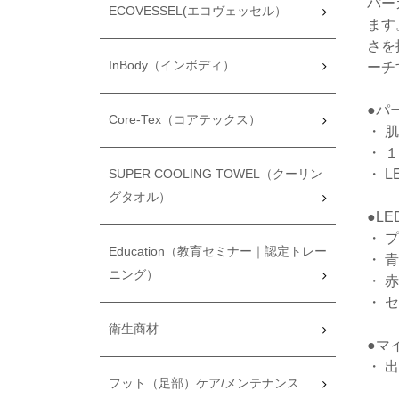
パー
ECOVESSEL(エコヴェッセル）
ます
さを
InBody（インボディ）
ーチ
●パ
Core-Tex（コアテックス）
・ 
・ 
・ 
SUPER COOLING TOWEL（クーリン
グタオル）
●L
・ 
Education（教育セミナー｜認定トレー
・ 
ニング）
・ 
・ 
衛生商材
●マ
・ 
フット（足部）ケア/メンテナンス