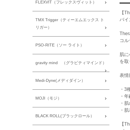
FLEXVIT（フレックスヴィット）
【T
バイ
TMX Trigger（ティーエムエックス ト
リガー）
Th
コル
PSO-RITE（ソー ライト）
肌に
を取
gravity mind （グラビティマインド）
表情
Medi-Dyne(メディダイン）
・3
・年
MOJI（モジ）
・肌
・肌
BLACK ROLL(ブラックロール）
【Th