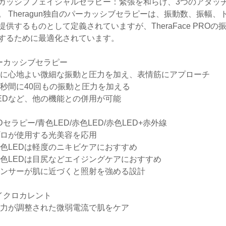
カッシブフェイシャルセラピー：緊張を和らげ、3つのアタッ
。 Theragun独自のパーカッシブセラピーは、振動数、振幅
提供するものとして定義されていますが、TheraFace PRO
するために最適化されています。
ーカッシブセラピー
肌に心地よい微細な振動と圧力を加え、表情筋にアプローチ
１秒間に40回もの振動と圧力を加える
LEDなど、他の機能との併用が可能
EDセラピー/青色LED/赤色LED/赤色LED+赤外線
プロが使用する光美容を応用
青色LEDは軽度のニキビケアにおすすめ
赤色LEDは目尻などエイジングケアにおすすめ
センサーが肌に近づくと照射を強める設計
イクロカレント
出力が調整された微弱電流で肌をケア