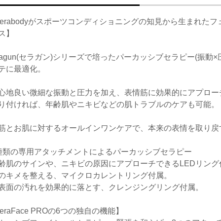
herabodyがスポーツコンディショニングの知見から生まれ
ス】
eragun(セラガン)シリーズで培ったパーカッシブセラピー(振
テに最適化。
心地良い微細な振動と圧力を加え、表情筋に効果的にアプロー
り付ければ、年齢肌やニキビなどの肌トラブルのケアも可能。
筋とお肌に対するオールインワンケアで、本来の表情を取り戻
種類の専用アタッチメントによるパーカッシブセラピー
齢肌のサインや、ニキビの原因にアプローチできるLEDリング
のキメを整える、マイクロカレントリング付属。
表面の汚れを効果的に落とす、クレンジングリング付属。
eraFace PROの6つの独自の機能】