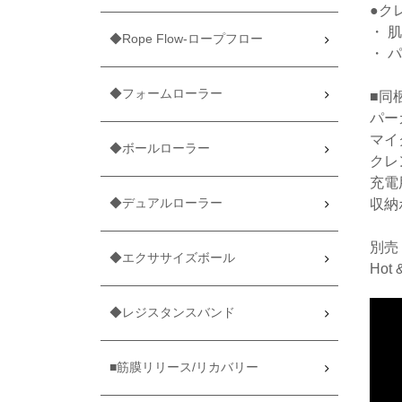
●ク
・ 
◆Rope Flow-ロープフロー
・ 
◆フォームローラー
■同
パー
マイ
◆ボールローラー
クレ
充電
◆デュアルローラー
収納
別売
◆エクササイズボール
Hot 
◆レジスタンスバンド
■筋膜リリース/リカバリー