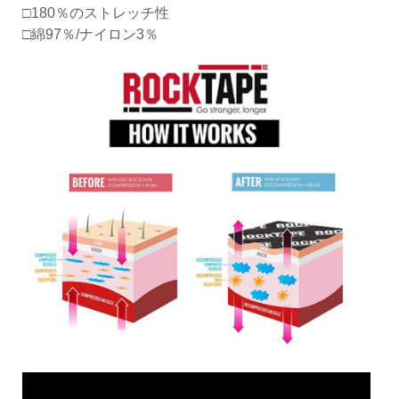
□180％のストレッチ性
□綿97％/ナイロン3％