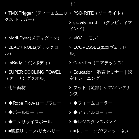
ト）
TMX Trigger（ティーエムエッ
PSO-RITE（ソー ライト）
クス トリガー）
gravity mind （グラビティマ
インド）
Medi-Dyne(メディダイン）
MOJI（モジ）
BLACK ROLL(ブラックロー
ECOVESSEL(エコヴェッセ
ル）
ル）
InBody（インボディ）
Core-Tex（コアテックス）
SUPER COOLING TOWEL
Education（教育セミナー｜認
（クーリングタオル）
定トレーニング）
衛生商材
フット（足部）ケア/メンテナ
ンス
◆Rope Flow-ロープフロー
◆フォームローラー
◆ボールローラー
◆デュアルローラー
◆エクササイズボール
◆レジスタンスバンド
■筋膜リリース/リカバリー
■トレーニング/フィットネス