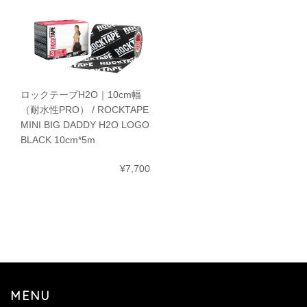
ロックテープH2O｜10cm幅
（耐水性PRO） / ROCKTAPE
MINI BIG DADDY H2O LOGO
BLACK 10cm*5m
¥7,700
MENU