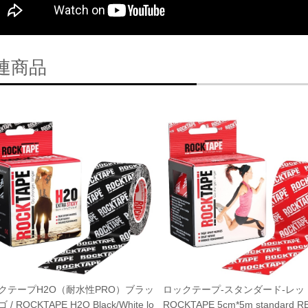
連商品
ロックテープ-スタンダード-レッド
クテープH2O（耐水性PRO）ブラッ
ROCKTAPE 5cm*5m standard RE
/ ROCKTAPE H2O Black/White lo