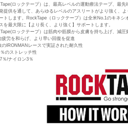
ckTape(ロックテープ）は、最高レベルの運動療法テープ、
発提供を通して、あらゆるレベルのアスリートがより強く、よ
ートします。RockTape（ロックテープ）は全米No.1のキ
スを最大限に【より長く、より強く】サポートします。
ckTape(ロックテープ）は筋肉や筋膜から皮膚を持ち上げ、
肉疲労を和らげ、より早い回復を促進
数のIRONMANレースで実証された耐久性
80％のストレッチ性
97％/ナイロン3％