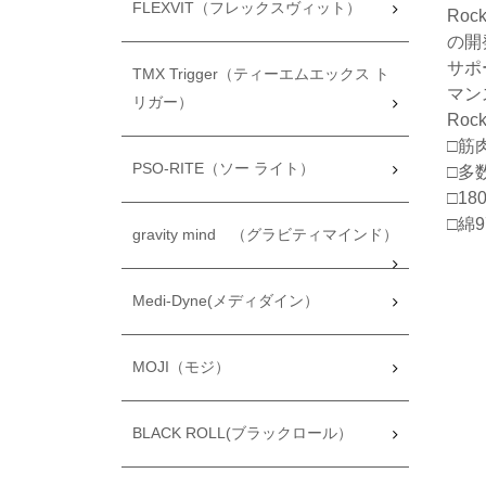
FLEXVIT（フレックスヴィット）
Ro
の開
サポ
TMX Trigger（ティーエムエックス ト
マン
リガー）
Ro
□筋
PSO-RITE（ソー ライト）
□多
□1
□綿
gravity mind （グラビティマインド）
Medi-Dyne(メディダイン）
MOJI（モジ）
BLACK ROLL(ブラックロール）