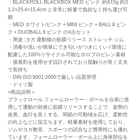
・BLACKROLL BLACKBOX MED ピンク :約615g 約3
1.2×25.4×15.4cm と非常に軽量で負担なく持ち運び可
能
・MED ホワイト/ピンク + MINI ピンク + BALL 8 ピン
ク + DUOBALL 8 ピンク の4点セット
・用途 :ヨガ 運動後の筋膜リリース ストレッチ ジム
・消毒や洗いが簡単にでき匂いがつきにくい / 環境に
配慮した100%リサイクル可能なポロプロピレン素材
・接着剤を使用せず設計されており肌触りが良く丈夫
で長持ち
・DIN ISO 9001:2000で厳しい品質管理
・ドイツ製
<商品説明＞
ブラックロール フォームローラー・ボールを台座に使
用して運動の前後に筋膜リリースすることで、姿勢の
改善、血行を良くする、関節の可動域を広げ、柔軟性
の向上などに役立ちます。軽量素材を使用しており、
ジムやヨガ教室、スポーツの試合など携帯性にも優れ
ています。フォームローラー・ボール上に身体部位を