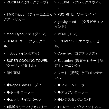
ROCKTAPE(ロックテープ）
FLEXVIT（フレックスヴィッ
ト）
TMX Trigger（ティーエムエッ
PSO-RITE（ソー ライト）
クス トリガー）
gravity mind （グラビティマ
インド）
Medi-Dyne(メディダイン）
MOJI（モジ）
BLACK ROLL(ブラックロー
ECOVESSEL(エコヴェッセ
ル）
ル）
InBody（インボディ）
Core-Tex（コアテックス）
SUPER COOLING TOWEL
Education（教育セミナー｜認
（クーリングタオル）
定トレーニング）
衛生商材
フット（足部）ケア/メンテナ
ンス
◆Rope Flow-ロープフロー
◆フォームローラー
◆ボールローラー
◆デュアルローラー
◆エクササイズボール
◆レジスタンスバンド
■筋膜リリース/リカバリー
■トレーニング/フィットネス