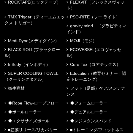
ROCKTAPE(ロックテープ）
FLEXVIT（フレックスヴィッ
ト）
TMX Trigger（ティーエムエッ
PSO-RITE（ソー ライト）
クス トリガー）
gravity mind （グラビティマ
インド）
Medi-Dyne(メディダイン）
MOJI（モジ）
BLACK ROLL(ブラックロー
ECOVESSEL(エコヴェッセ
ル）
ル）
InBody（インボディ）
Core-Tex（コアテックス）
SUPER COOLING TOWEL
Education（教育セミナー｜認
（クーリングタオル）
定トレーニング）
衛生商材
フット（足部）ケア/メンテナ
ンス
◆Rope Flow-ロープフロー
◆フォームローラー
◆ボールローラー
◆デュアルローラー
◆エクササイズボール
◆レジスタンスバンド
■筋膜リリース/リカバリー
■トレーニング/フィットネス