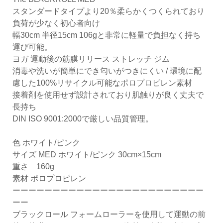
スタンダードタイプより20％柔らかくつくられており
負荷が少なく初心者向け
幅30cm 半径15cm 106gと非常に軽量で負担なく持ち
運び可能。
ヨガ 運動後の筋膜リリース ストレッチ ジム
消毒や洗いが簡単にでき匂いがつきにくい / 環境に配
慮した100%リサイクル可能なポロプロピレン素材
接着剤を使用せず設計されており肌触りが良く丈夫で
長持ち
DIN ISO 9001:2000で厳しい品質管理。
色 ホワイト/ピンク
サイズ MED ホワイト/ピンク 30cm×15cm
重さ 160g
素材 ポロプロピレン
ーーーーーーーーーーーーーーーーーーーーーーーー
ーー
ブラックロール フォームローラーを使用して運動の前