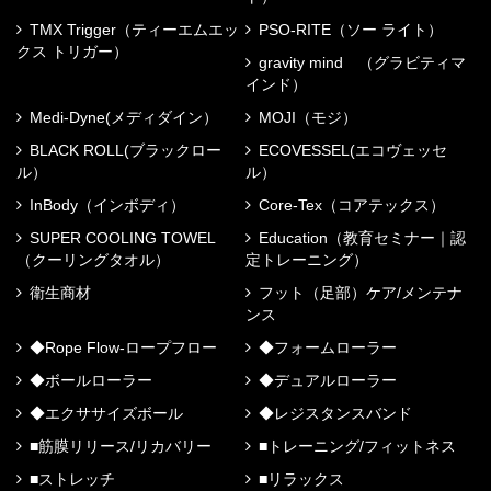
TMX Trigger（ティーエムエッ
PSO-RITE（ソー ライト）
クス トリガー）
gravity mind （グラビティマ
インド）
Medi-Dyne(メディダイン）
MOJI（モジ）
BLACK ROLL(ブラックロー
ECOVESSEL(エコヴェッセ
ル）
ル）
InBody（インボディ）
Core-Tex（コアテックス）
SUPER COOLING TOWEL
Education（教育セミナー｜認
（クーリングタオル）
定トレーニング）
衛生商材
フット（足部）ケア/メンテナ
ンス
◆Rope Flow-ロープフロー
◆フォームローラー
◆ボールローラー
◆デュアルローラー
◆エクササイズボール
◆レジスタンスバンド
■筋膜リリース/リカバリー
■トレーニング/フィットネス
■ストレッチ
■リラックス