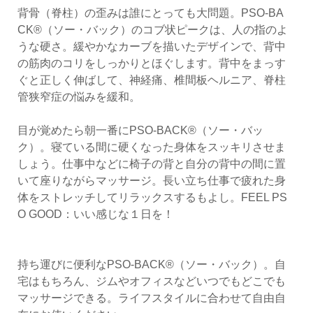
背骨（脊柱）の歪みは誰にとっても大問題。PSO-BA
CK®（ソー・バック）のコブ状ピークは、人の指のよ
うな硬さ。緩やかなカーブを描いたデザインで、背中
の筋肉のコリをしっかりとほぐします。背中をまっす
ぐと正しく伸ばして、神経痛、椎間板ヘルニア、脊柱
管狭窄症の悩みを緩和。
目が覚めたら朝一番にPSO-BACK®（ソー・バッ
ク）。寝ている間に硬くなった身体をスッキリさせま
しょう。仕事中などに椅子の背と自分の背中の間に置
いて座りながらマッサージ。長い立ち仕事で疲れた身
体をストレッチしてリラックスするもよし。FEEL PS
O GOOD：いい感じな１日を！
持ち運びに便利なPSO-BACK®（ソー・バック）。自
宅はもちろん、ジムやオフィスなどいつでもどこでも
マッサージできる。ライフスタイルに合わせて自由自